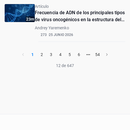
Artículo
Frecuencia de ADN de los principales tipos
23m
de virus oncogénicos en la estructura del
cáncer de células escamosas y la mucosa
Andrey Yaremenko
normal de la cavidad bucal
273
25 JUNIO 2026
1
2
3
4
5
6
54
12 de 647