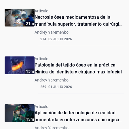
Artículo
Necrosis ósea medicamentosa de la
21m
mandíbula superior, tratamiento quirúrgico
(caso clínico)
Andrey Yaremenko
274
02 JULIO 2026
Artículo
Patología del tejido óseo en la práctica
15m
clínica del dentista y cirujano maxilofacial
Andrey Yaremenko
269
01 JULIO 2026
Artículo
Aplicación de la tecnología de realidad
13m
aumentada en intervenciones quirúrgicas
en la mandíbula superior. Caso clínico
Andrey Yaremenko