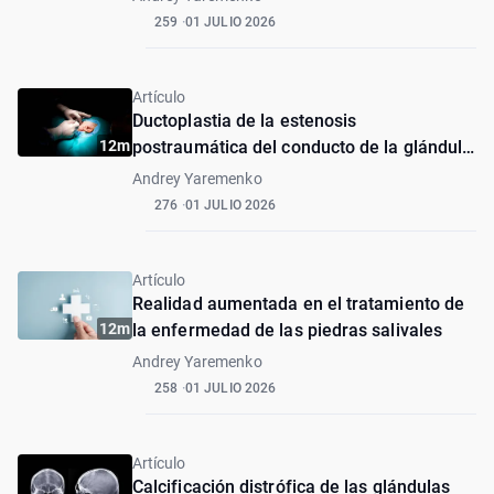
259
01 JULIO 2026
Artículo
Ductoplastia de la estenosis
12m
postraumática del conducto de la glándula
parótida
Andrey Yaremenko
276
01 JULIO 2026
Artículo
Realidad aumentada en el tratamiento de
12m
la enfermedad de las piedras salivales
Andrey Yaremenko
258
01 JULIO 2026
Artículo
Calcificación distrófica de las glándulas