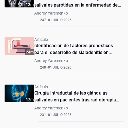
12m
salivales parótidas en la enfermedad de
Sjögren
Andrey Yaremenko
247
01 JULIO 2026
Artículo
Identificación de factores pronósticos
24m
para el desarrollo de sialadenitis en
pacientes tras terapia con radioyodo
Andrey Yaremenko
248
01 JULIO 2026
Artículo
Cirugía intraductal de las glándulas
17m
salivales en pacientes tras radioterapia
con yodo radiactivo
Andrey Yaremenko
231
01 JULIO 2026