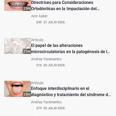
Directrices para Consideraciones
23m
Ortodónticas en la Impactación del
Incisivo Central Maxilar con Dilaceración
Amr Asker
249
21 JULIO 2026
Artículo
El papel de las alteraciones
21m
microcirculatorias en la patogénesis de la
osteonecrosis asociada a bisfosfonatos
Andrey Yaremenko
216
20 JULIO 2026
Artículo
Enfoque interdisciplinario en el
23m
diagnóstico y tratamiento del síndrome de
lengua bífida. Primera experiencia
Andrey Yaremenko
379
02 JULIO 2026