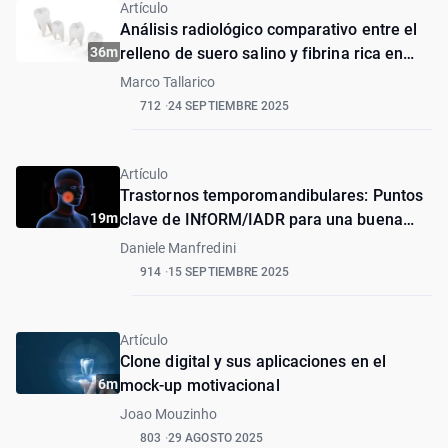
Artículo
Análisis radiológico comparativo entre el
36m
relleno de suero salino y fibrina rica en
plaquetas tras elevación sinusal
Marco Tallarico
transcrestal hidráulica sin injerto óseo
712
24 SEPTIEMBRE 2025
auxiliar: Un ensayo controlado aleatorio
Artículo
Trastornos temporomandibulares: Puntos
19m
clave de INfORM/IADR para una buena
práctica clínica basada en el estándar de
Daniele Manfredini
atención
914
15 SEPTIEMBRE 2025
Artículo
Clone digital y sus aplicaciones en el
6m
mock-up motivacional
Joao Mouzinho
803
29 AGOSTO 2025