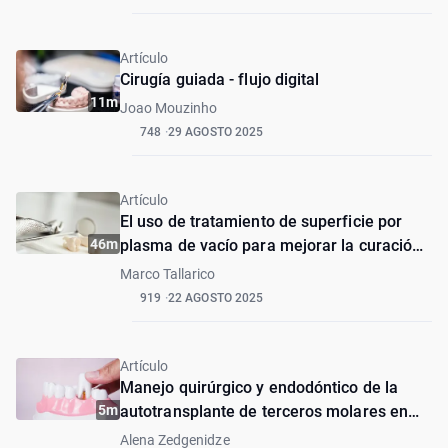
Artículo
Cirugía guiada - flujo digital
11m
Joao Mouzinho
748
29 AGOSTO 2025
Artículo
El uso de tratamiento de superficie por
46m
plasma de vacío para mejorar la curación
y regeneración ósea en la preservación de
Marco Tallarico
alvéolos y GBR: una serie de casos con
919
22 AGOSTO 2025
análisis histológico
Artículo
Manejo quirúrgico y endodóntico de la
5m
autotransplante de terceros molares en
adultos
Alena Zedgenidze