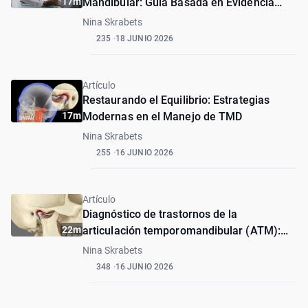
17m
Mandibular: Guía Basada en Evidencia
para la SAOS
Nina Skrabets
235
18 JUNIO 2026
Artículo
Restaurando el Equilibrio: Estrategias
17m
Modernas en el Manejo de TMD
Nina Skrabets
255
16 JUNIO 2026
Artículo
Diagnóstico de trastornos de la
22m
articulación temporomandibular (ATM):
Una guía completa
Nina Skrabets
348
16 JUNIO 2026