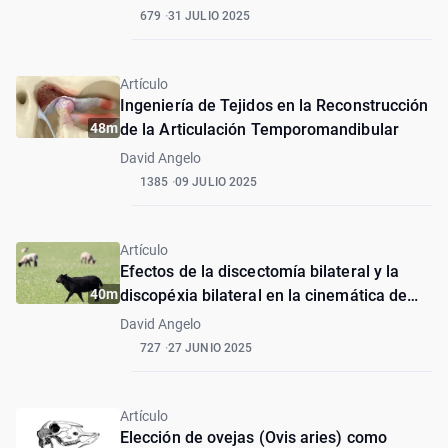
679
31 JULIO 2025
Artículo
Ingeniería de Tejidos en la Reconstrucción
48m
de la Articulación Temporomandibular
David Angelo
1385
09 JULIO 2025
Artículo
Efectos de la discectomía bilateral y la
40m
discopéxia bilateral en la cinemática de
rumiado de ovejas Merino negras:
David Angelo
TEMPOJIMS — fase 1 — estudio piloto
727
27 JUNIO 2025
ciego y aleatorizado preclínico
Artículo
Elección de ovejas (Ovis aries) como