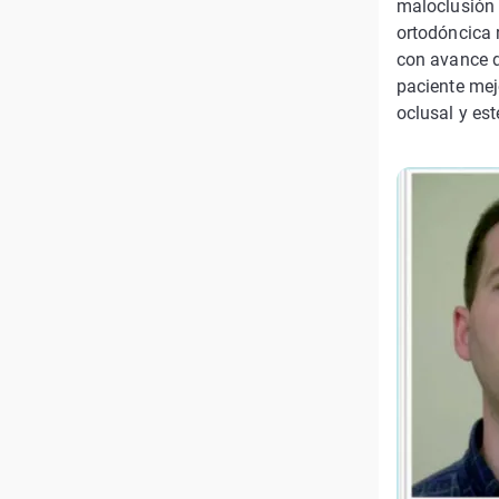
maloclusión c
ortodóncica 
con avance d
paciente mej
oclusal y est