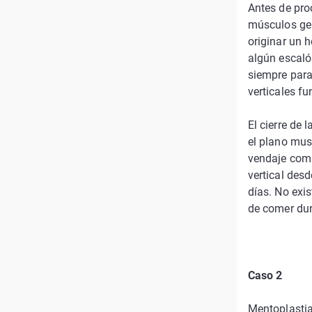
Antes de pro
músculos gen
originar un 
algún escalón
siempre para
verticales f
El cierre de 
el plano mus
vendaje comp
vertical desd
días. No exis
de comer dur
Caso 2
Mentoplastia