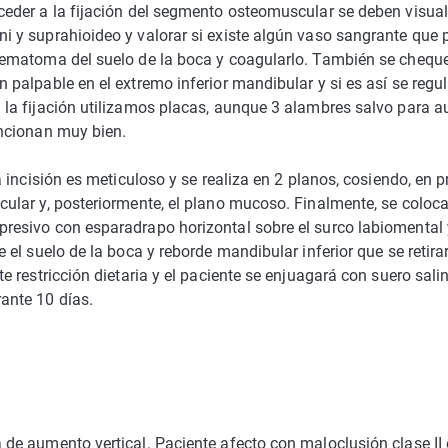
ceder a la fijación del segmento osteomuscular se deben visual
i y suprahioideo y valorar si existe algún vaso sangrante que 
hematoma del suelo de la boca y coagularlo. También se cheque
 palpable en el extremo inferior mandibular y si es así se regul
 la fijación utilizamos placas, aunque 3 alambres salvo para 
uncionan muy bien.
la incisión es meticuloso y se realiza en 2 planos, cosiendo, en p
cular y, posteriormente, el plano mucoso. Finalmente, se coloc
resivo con esparadrapo horizontal sobre el surco labiomental 
e el suelo de la boca y reborde mandibular inferior que se retira
te restricción dietaria y el paciente se enjuagará con suero sal
ante 10 días.
 de aumento vertical. Paciente afecto con maloclusión clase II 