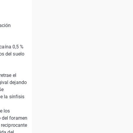
ación
ocaína 0,5 %
os del suelo
etrae el
gival dejando
Se
 la sínfisis
e los
o del foramen
 reciprocante
ida del