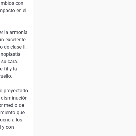
cambios con
impacto en el
er la armonía
 un excelente
 de clase II.
inoplastia
 su cara.
fil y la
uello.
co proyectado
o disminución
or medio de
dimiento que
luencia los
l y con