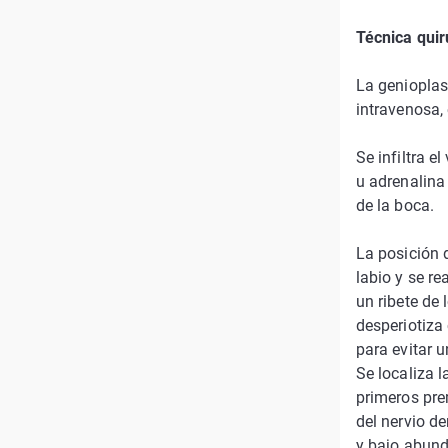
Técnica quir
La genioplas
intravenosa,
Se infiltra e
u adrenalina
de la boca.
La posición d
labio y se r
un ribete de
desperiotiza 
para evitar 
Se localiza 
primeros pre
del nervio d
y bajo abunda