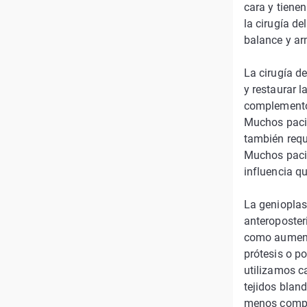
cara y tiene
la cirugía d
balance y ar
La cirugía d
y restaurar l
complemento 
Muchos pacie
también requ
Muchos pacie
influencia q
La genioplas
anteroposter
como aumento
prótesis o p
utilizamos ca
tejidos bland
menos compl