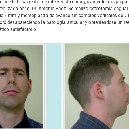
lase II. El paciente fue intervenido quirúrgicamente tras prepa
realizada por el Dr. Antonio Páez. Se realizó osteotomía sagita
e 7 mm y mentoplastia de avance sin cambios verticales de 7
oró desapareciendo la patología articular y obteniéndose un re
ético satisfactorio.