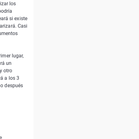
izar los
podría
ará si existe
arizará. Casi
aumentos
rimer lugar,
ará un
y otro
rá a los 3
ino después
e