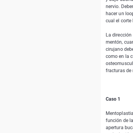
nervio. Debe
hacer un loop
cual el corte
La dirección 
mentón, cuan
cirujano deb
como en la co
osteomuscula
fracturas de
Caso 1
Mentoplastia
función de l
apertura buca