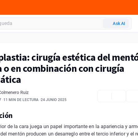
Ask AI
lastia: cirugía estética del ment
a o en combinación con cirugía
ática
Colmenero Ruiz
7
11 MIN DE LECTURA
24 JUNIO 2025
ción
erior de la cara juega un papel importante en la apariencia y ar
el mentón producen un desarreglo entre el tercio inferior y el r