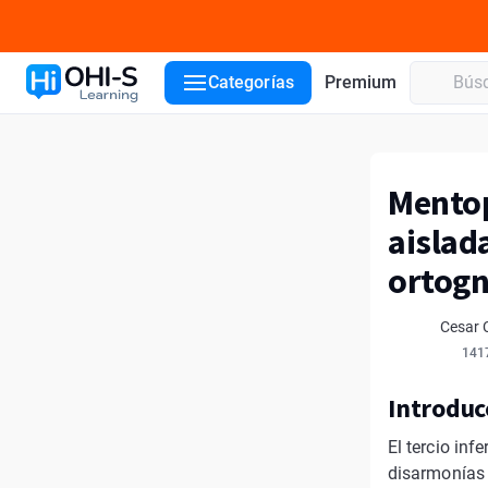
Categorías
Premium
Mentop
aislad
ortogn
Cesar 
141
Introduc
El tercio inf
disarmonías d