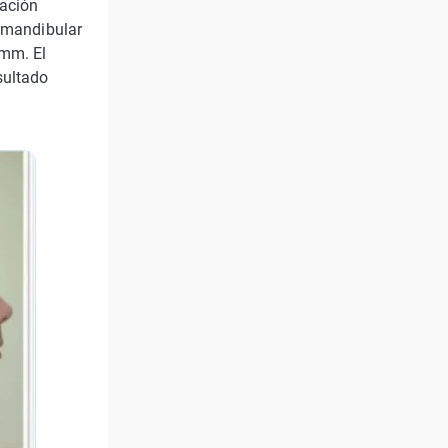
ración
l mandibular
 mm. El
sultado