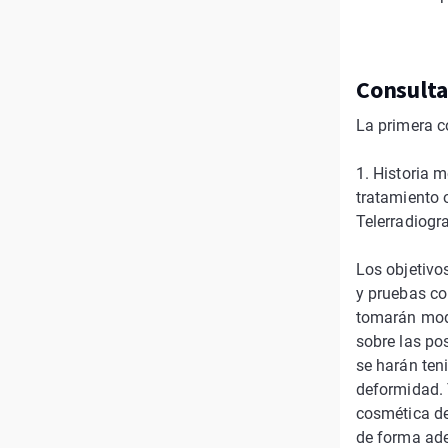
Consulta
La primera c
1. Historia 
tratamiento 
Telerradiogra
Los objetivo
y pruebas co
tomarán mode
sobre las po
se harán ten
deformidad. 
cosmética de
de forma ad