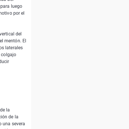
 para luego
motivo por el
ertical del
el mentón. El
os laterales
l colgajo
ducir
de la
ión de la
do una severa