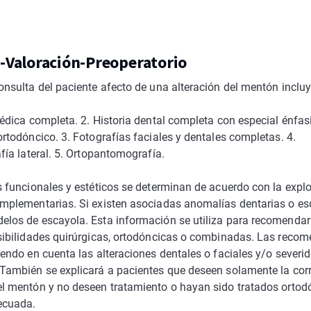
-Valoración-Preoperatorio
onsulta del paciente afecto de una alteración del mentón incluy
médica completa. 2. Historia dental completa con especial énfas
ortodóncico. 3. Fotografías faciales y dentales completas. 4.
fía lateral. 5. Ortopantomografía.
s funcionales y estéticos se determinan de acuerdo con la explo
mplementarias. Si existen asociadas anomalías dentarias o es
los de escayola. Esta información se utiliza para recomendar 
sibilidades quirúrgicas, ortodóncicas o combinadas. Las reco
iendo en cuenta las alteraciones dentales o faciales y/o severid
También se explicará a pacientes que deseen solamente la cor
l mentón y no deseen tratamiento o hayan sido tratados orto
ecuada.