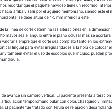
mos recordar que el paquete nervioso tiene un recorrido inferior
 hacia arriba y salir por el agujero mentoniano, siendo éste el 
 horizontal se debe situar de 4-5 mm inferior a éste.
de la línea de corte determina las alteraciones en la dimensión v
to mayor sea el ángulo entre el plano oclusal más se acortará 
e valorar siempre que el corte sea completo tanto en los extrem
rtical lingual para evitar irregularidades a la hora de colocar e
r y también evitar el uso de escoplos que, incluso, pueden pro
 mandíbula.
 de avance sin cambio vertical. El paciente presenta alteración 
a articulación temporomandibular con dolor, chasquido y limitac
l. El paciente fue tratado con férula de relajación desarrollan