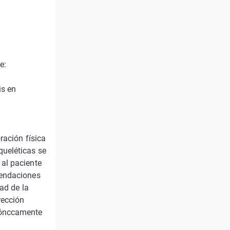
e:
is en
ración física
queléticas se
al paciente
mendaciones
ad de la
rección
dónccamente