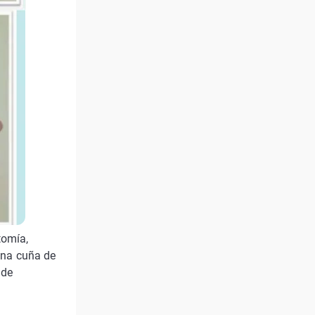
tomía,
 una cuña de
 de