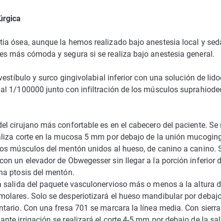
úrgica
tia ósea, aunque la hemos realizado bajo anestesia local y sed
 es más cómoda y segura si se realiza bajo anestesia general.
l vestíbulo y surco gingivolabial inferior con una solución de lid
 al 1/100000 junto con infiltración de los músculos suprahiode
el cirujano más confortable es en el cabecero del paciente. Se r
ealiza corte en la mucosa 5 mm por debajo de la unión mucogin
 los músculos del mentón unidos al hueso, de canino a canino. 
con un elevador de Obwegesser sin llegar a la porción inferior de
una ptosis del mentón.
la salida del paquete vasculonervioso más o menos a la altura d
molares. Solo se desperiotizará el hueso mandibular por debaj
entario. Con una fresa 701 se marcara la línea media. Con sierra
nte irrigación se realizará el corte 4-5 mm por debajo de la sal