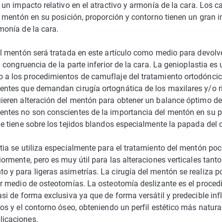
n un impacto relativo en el atractivo y armonía de la cara. Los 
el mentón en su posición, proporción y contorno tienen un gran 
monía de la cara.
el mentón será tratada en este artículo como medio para devolv
a congruencia de la parte inferior de la cara. La genioplastia es
a los procedimientos de camuflaje del tratamiento ortodóncico
ntes que demandan cirugía ortognática de los maxilares y/o r
ieren alteración del mentón para obtener un balance óptimo de
ntes no son conscientes de la importancia del mentón en su per
ue tiene sobre los tejidos blandos especialmente la papada del c
tia se utiliza especialmente para el tratamiento del mentón po
iormente, pero es muy útil para las alteraciones verticales tant
 y para ligeras asimetrías. La cirugía del mentón se realiza p
or medio de osteotomías. La osteotomía deslizante es el proce
si de forma exclusiva ya que de forma versátil y predecible inf
os y el contorno óseo, obteniendo un perfil estético más natura
icaciones.