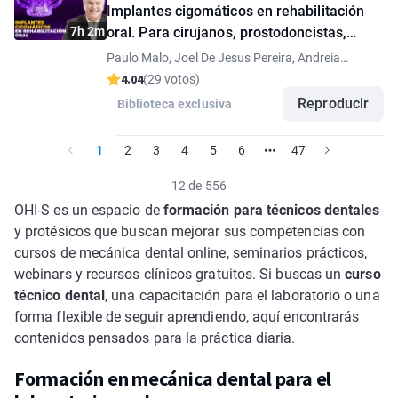
Implantes cigomáticos en rehabilitación
7h 2m
oral. Para cirujanos, prostodoncistas,
técnicos dentales
Paulo Malo, Joel De Jesus Pereira, Andreia
Rodrigues
4.04
(29 votos)
Reproducir
Biblioteca exclusiva
1
2
3
4
5
6
47
12 de 556
OHI-S es un espacio de
formación para técnicos dentales
y protésicos que buscan mejorar sus competencias con
cursos de mecánica dental online, seminarios prácticos,
webinars y recursos clínicos gratuitos. Si buscas un
curso
técnico dental
, una capacitación para el laboratorio o una
forma flexible de seguir aprendiendo, aquí encontrarás
contenidos pensados para la práctica diaria.
Formación en mecánica dental para el