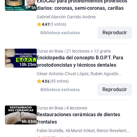
EXOCAD para procedimientos protésicos
5h
diarios: coronas, semi-coronas, carillas
Gabriel Alarcón Garrido Andres
4.67
(3 votos)
Reproducir
Biblioteca exclusiva
Curso en línea | 21 lecciones + 12 gratis
Enciclopedia del concepto B.O.P.T. Para
10h 25m
prostodoncistas y técnicos dentales
César Antonio Chust López, Rubén Agustín
Panadero
4.51
(45 votos)
Reproducir
Biblioteca exclusiva
Curso en línea | 4 lecciones
Restauraciones cerámicas de dientes
6h 43m
frontales
Fabio Scutella, Ali Murat Kökat, Renzo Revelant,
Alessandro Conti