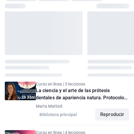
Curso en línea | 5 lecciones
La ciencia y el arte de las prótesis
2h 35m
dentales de apariencia natura. Protocolos
analógicos de la A a la Z
Marta Mattioli
Reproducir
Biblioteca principal
Curso en línea | 4 lecciones