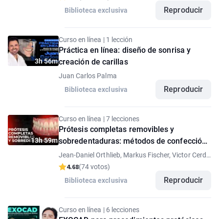
Reproducir
Biblioteca exclusiva
Curso en línea | 1 lección
Práctica en línea: diseño de sonrisa y
3h 56m
creación de carillas
Juan Carlos Palma
Reproducir
Biblioteca exclusiva
Curso en línea | 7 lecciones
Prótesis completas removibles y
13h 59m
sobredentaduras: métodos de confección
analógicos y digitales
Jean-Daniel Orthlieb, Markus Fischer, Victor Cerda
Guill, Piero Venezia, Jan Schünemann
4.68
(74 votos)
Reproducir
Biblioteca exclusiva
Curso en línea | 6 lecciones