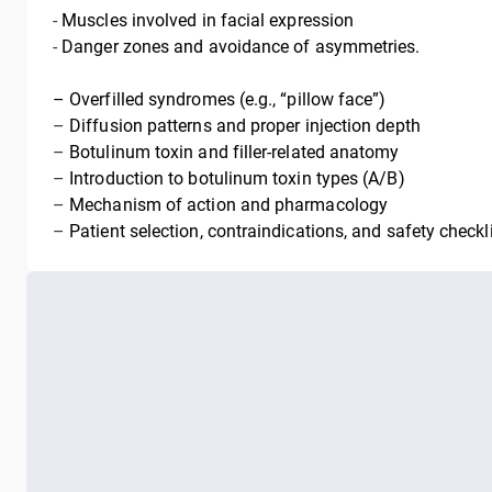
-
Muscles involved in facial expression
-
Danger zones and avoidance of asymmetries.
– Overfilled syndromes (e.g., “pillow face”)
–
Diffusion patterns and proper injection depth
–
Botulinum toxin and filler-related anatomy
–
Introduction to botulinum toxin types (A/B)
–
Mechanism of action and pharmacology
–
Patient selection, contraindications, and safety checkli