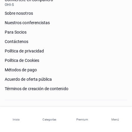
OHI-S
Sobre nosotros
Nuestros conferencistas
Para Socios
Contáctenos
Política de privacidad
Política de Cookies
Métodos de pago
Acuerdo de oferta pública
Términos de creación de contenido
¿Necesitas ayuda?
Inicio
Categorías
Premium
Menú
© 2026 ohi-s.com