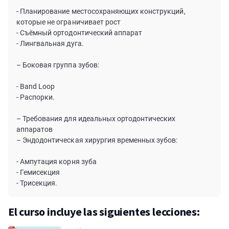
- Планирование местосохраняющих конструкций,
которые не ограничивает рост
- Съёмный ортодонтический аппарат
- Лингвальная дуга.
– Боковая группа зубов:
- Band Loop
- Распорки.
– Требования для идеальных ортодонтических
аппаратов
– Эндодонтическая хирургия временных зубов:
- Ампутация корня зуба
- Гемисекция
- Трисекция.
El curso incluye las siguientes lecciones: