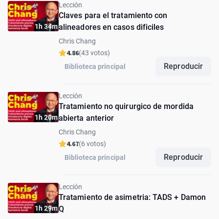
Lección
Claves para el tratamiento con
1h 34m
alineadores en casos dificiles
Chris Chang
4.86
(43 votos)
Reproducir
Biblioteca principal
Lección
Tratamiento no quirurgico de mordida
1h 20m
abierta anterior
Chris Chang
4.67
(6 votos)
Reproducir
Biblioteca principal
Lección
Tratamiento de asimetria: TADS + Damon
1h 29m
Q