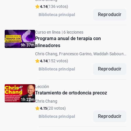
4.74
(136 votos)
Reproducir
Biblioteca principal
Curso en línea | 6 lecciones
Programa anual de terapia con
9h 37m
alineadores
Chris Chang, Francesco Garino, Waddah Sabouni,
Vincenzo D'Anto, Jay Bowman
4.74
(152 votos)
Reproducir
Biblioteca principal
Lección
Tratamiento de ortodoncia precoz
1h 22m
Chris Chang
4.75
(20 votos)
Reproducir
Biblioteca principal