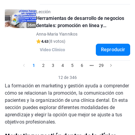
Lección
Herramientas de desarrollo de negocios
36m
dentales: promoción en línea y
construcción de marca. Lección
Anna-Maria Yiannikos
introductoria
4.63
(8 votos)
Reproducir
Video Clínico
1
2
3
4
5
6
29
12 de 346
La formación en marketing y gestión ayuda a comprender
cómo se relacionan la promoción, la comunicación con
pacientes y la organización de una clínica dental. En esta
sección puedes explorar diferentes modalidades de
aprendizaje y elegir la opción que mejor se ajuste a tus
objetivos profesionales.