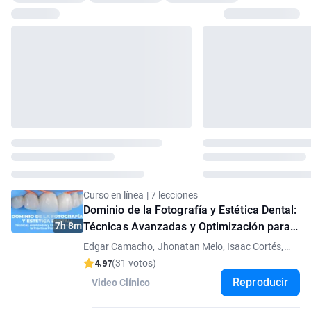
Curso en línea | 7 lecciones
Dominio de la Fotografía y Estética Dental:
7h 8m
Técnicas Avanzadas y Optimización para
la Práctica Profesiona
Edgar Camacho, Jhonatan Melo, Isaac Cortés,
Jorge Valladares, Rafael Osma, Jorge Mata
4.97
(31 votos)
Reproducir
Video Clínico