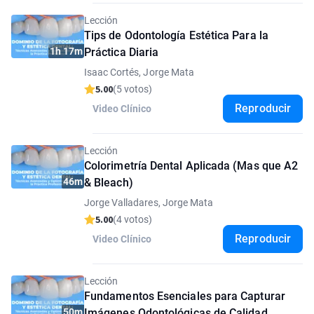
Lección
Tips de Odontología Estética Para la
1h 17m
Práctica Diaria
Isaac Cortés, Jorge Mata
5.00
(5 votos)
Reproducir
Video Clínico
Lección
Colorimetría Dental Aplicada (Mas que A2
46m
& Bleach)
Jorge Valladares, Jorge Mata
5.00
(4 votos)
Reproducir
Video Clínico
Lección
Fundamentos Esenciales para Capturar
50m
Imágenes Odontológicas de Calidad