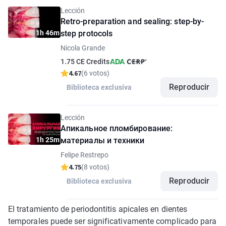
Lección
Retro-preparation and sealing: step-by-
1h 46m
step protocols
Nicola Grande
1.75 CE Credits
4.67
(6 votos)
Reproducir
Biblioteca exclusiva
Lección
Апикальное пломбирование:
1h 25m
материалы и техники
Felipe Restrepo
4.75
(8 votos)
Reproducir
Biblioteca exclusiva
El tratamiento de periodontitis apicales en dientes
temporales puede ser significativamente complicado para