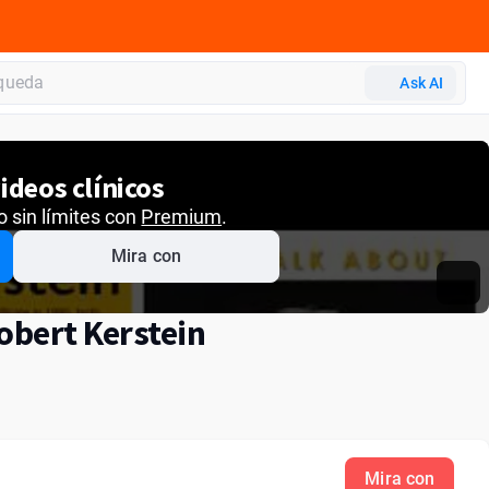
Ask AI
ideos clínicos
o sin límites con
Premium
.
Mira con
obert Kerstein
Mira con